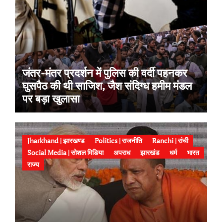
जंतर-मंतर प्रदर्शन में पुलिस की वर्दी पहनकर
घुसपैठ की थी साजिश, जैश संदिग्ध हमीम मंडल
पर बड़ा खुलासा
Jharkhand | झारखण्ड
Politics | राजनीति
Ranchi | रांची
Social Media | सोशल मिडिया
अपराध
झारखंड
धर्म
भारत
राज्य