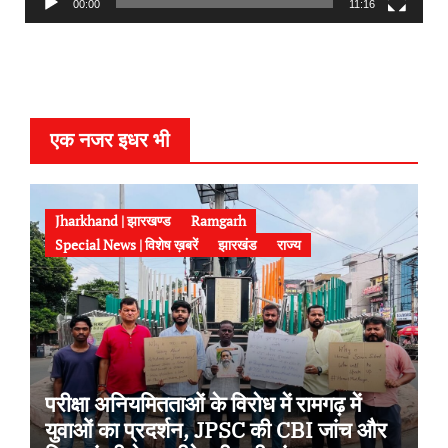
a
00:00
11:16
y
e
r
एक नजर इधर भी
Jharkhand | झारखण्ड
Ramgarh
Special News | विशेष ख़बरें
झारखंड
राज्य
परीक्षा अनियमितताओं के विरोध में रामगढ़ में
युवाओं का प्रदर्शन, JPSC की CBI जांच और