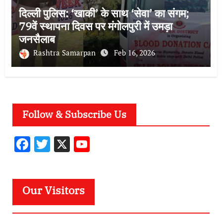
दिल्ली पुलिस: ‘खाकी’ के साथ ‘सेवा’ का संगम;
79वें स्थापना दिवस पर मंगोलपुरी में उमड़ा
जनसैलाब
Rashtra Samarpan
Feb 16, 2026
Follow & Subscribe Us
F
T
X
Y
ac
w
o
e
it
u
b
te
T
Our Visitors
o
r
u