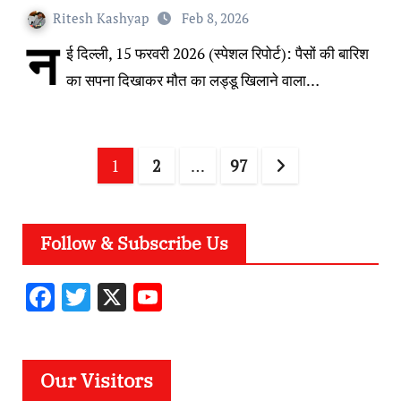
Ritesh Kashyap
Feb 8, 2026
न
ई दिल्ली, 15 फरवरी 2026 (स्पेशल रिपोर्ट): पैसों की बारिश
का सपना दिखाकर मौत का लड्डू खिलाने वाला…
Posts
1
2
…
97
pagination
Follow & Subscribe Us
F
T
X
Y
ac
w
o
e
it
u
b
te
T
Our Visitors