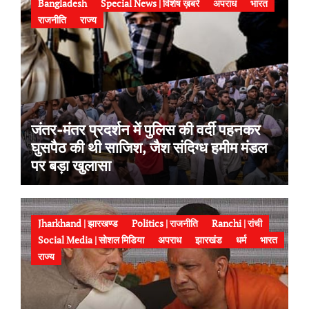
Bangladesh
Special News | विशेष ख़बरें
अपराध
भारत
राजनीति
राज्य
जंतर-मंतर प्रदर्शन में पुलिस की वर्दी पहनकर
घुसपैठ की थी साजिश, जैश संदिग्ध हमीम मंडल
पर बड़ा खुलासा
Jharkhand | झारखण्ड
Politics | राजनीति
Ranchi | रांची
Social Media | सोशल मिडिया
अपराध
झारखंड
धर्म
भारत
राज्य