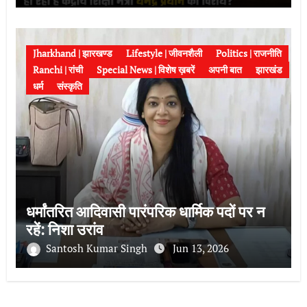
Jharkhand | झारखण्ड
Lifestyle | जीवनशैली
Politics | राजनीति
Ranchi | रांची
Special News | विशेष ख़बरें
अपनी बात
झारखंड
धर्म
संस्कृति
धर्मांतरित आदिवासी पारंपरिक धार्मिक पदों पर न
रहें: निशा उरांव
Santosh Kumar Singh
Jun 13, 2026