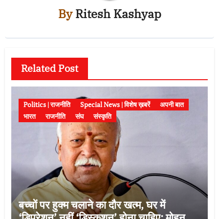
By
Ritesh Kashyap
Related Post
Politics | राजनीति
Special News | विशेष ख़बरें
अपनी बात
भारत
राजनीति
संघ
संस्कृति
बच्चों पर हुक्म चलाने का दौर खत्म, घर में
‘डिप्रेशन’ नहीं ‘डिस्कशन’ होना चाहिए: मोहन