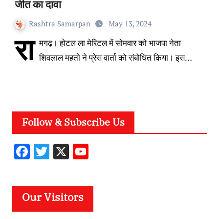
जीत का दावा
Rashtra Samarpan
May 13, 2024
रा
मगढ़। होटल ला मेरिटल में सोमवार को भाजपा नेता
शिवलाल महतो ने प्रेस वार्ता को संबोधित किया। इस…
Follow & Subscribe Us
F
T
X
Y
ac
w
o
e
it
u
b
te
T
Our Visitors
o
r
u