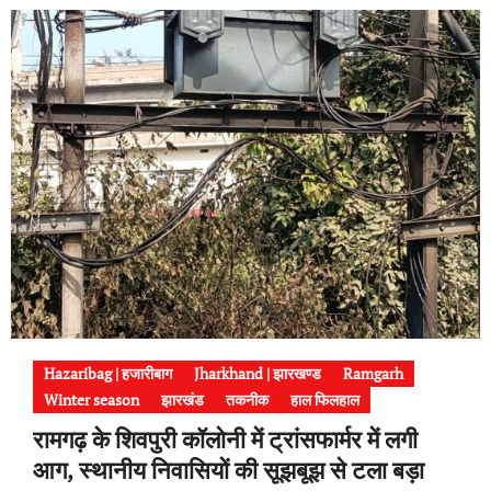
Hazaribag | हजारीबाग
Jharkhand | झारखण्ड
Ramgarh
Winter season
झारखंड
तकनीक
हाल फिलहाल
रामगढ़ के शिवपुरी कॉलोनी में ट्रांसफार्मर में लगी
आग, स्थानीय निवासियों की सूझबूझ से टला बड़ा