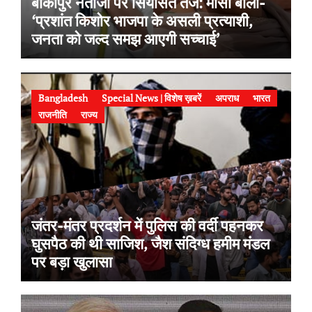
बांकीपुर नतीजों पर सियासत तेज: मीसा बोलीं-
‘प्रशांत किशोर भाजपा के असली प्रत्याशी,
जनता को जल्द समझ आएगी सच्चाई’
Bangladesh
Special News | विशेष ख़बरें
अपराध
भारत
राजनीति
राज्य
जंतर-मंतर प्रदर्शन में पुलिस की वर्दी पहनकर
घुसपैठ की थी साजिश, जैश संदिग्ध हमीम मंडल
पर बड़ा खुलासा