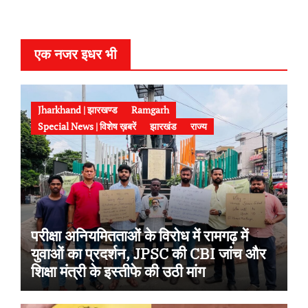
e
r
एक नजर इधर भी
Jharkhand | झारखण्ड
Ramgarh
Special News | विशेष ख़बरें
झारखंड
राज्य
परीक्षा अनियमितताओं के विरोध में रामगढ़ में
युवाओं का प्रदर्शन, JPSC की CBI जांच और
शिक्षा मंत्री के इस्तीफे की उठी मांग