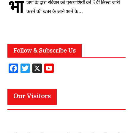
भा
जपा के द्वारा रविवार को प्रत्याशियों की 5 वीं लिस्ट जारी
करने की खबर के आने आने के…
Follow & Subscribe Us
F
T
X
Y
ac
w
o
e
it
u
b
te
T
Our Visitors
o
r
u
o
b
k
e