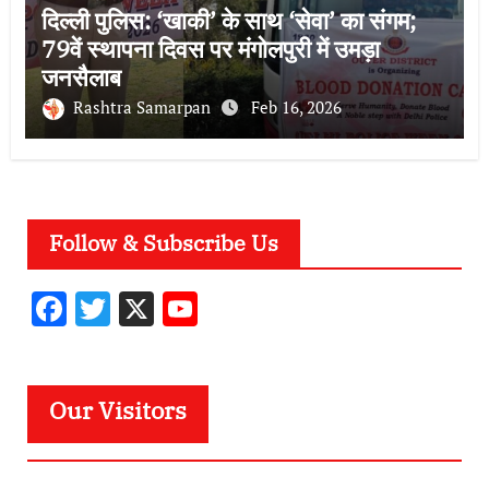
दिल्ली पुलिस: ‘खाकी’ के साथ ‘सेवा’ का संगम;
79वें स्थापना दिवस पर मंगोलपुरी में उमड़ा
जनसैलाब
Rashtra Samarpan
Feb 16, 2026
Follow & Subscribe Us
F
T
X
Y
ac
w
o
e
it
u
b
te
T
Our Visitors
o
r
u
o
b