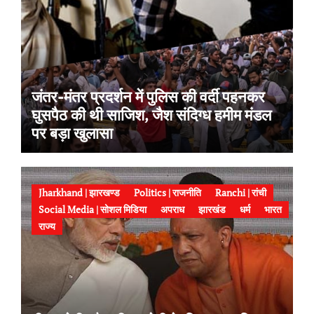
जंतर-मंतर प्रदर्शन में पुलिस की वर्दी पहनकर
घुसपैठ की थी साजिश, जैश संदिग्ध हमीम मंडल
पर बड़ा खुलासा
Jharkhand | झारखण्ड
Politics | राजनीति
Ranchi | रांची
Social Media | सोशल मिडिया
अपराध
झारखंड
धर्म
भारत
राज्य