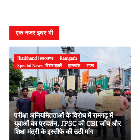
y
e
r
एक नजर इधर भी
Jharkhand | झारखण्ड
Ramgarh
Special News | विशेष ख़बरें
झारखंड
राज्य
परीक्षा अनियमितताओं के विरोध में रामगढ़ में
युवाओं का प्रदर्शन, JPSC की CBI जांच और
शिक्षा मंत्री के इस्तीफे की उठी मांग