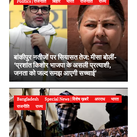
Politics | राजनीति
बिहार
भारत
राजनीति
राज्य
बांकीपुर नतीजों पर सियासत तेज: मीसा बोलीं-
‘प्रशांत किशोर भाजपा के असली प्रत्याशी,
जनता को जल्द समझ आएगी सच्चाई’
Bangladesh
Special News | विशेष ख़बरें
अपराध
भारत
राजनीति
राज्य