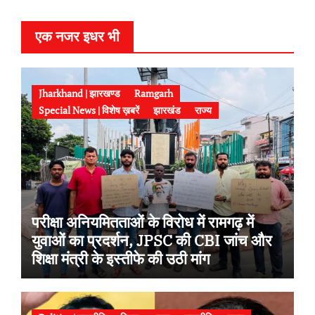
r
एक नजर इधर भी
Jharkhand | झारखण्ड
Ramgarh
Special News | विशेष ख़बरें
झारखंड
राज्य
परीक्षा अनियमितताओं के विरोध में रामगढ़ में
युवाओं का प्रदर्शन, JPSC की CBI जांच और
शिक्षा मंत्री के इस्तीफे की उठी मांग