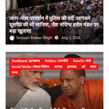
जंतर-मंतर प्रदर्शन में पुलिस की वर्दी पहनकर
घुसपैठ की थी साजिश, जैश संदिग्ध हमीम मंडल पर
बड़ा खुलासा
Santosh Kumar Singh
Aug 2, 2026
Jharkhand | झारखण्ड
Politics | राजनीति
Ranchi | रांची
Social Media | सोशल मिडिया
अपराध
झारखंड
धर्म
भारत
राज्य