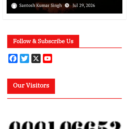
Santosh Kumar Singh
Jul 29, 2026
Follow & Subscribe Us
F
T
X
Y
ac
w
o
e
it
u
b
te
T
Our Visitors
o
r
u
o
b
k
e
C