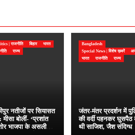
itics | राजनीति
बिहार
भारत
Bangladesh
नीति
राज्य
Special News | विशेष ख़बरें
अप
भारत
राजनीति
राज्य
कीपुर नतीजों पर सियासत
जंतर-मंतर प्रदर्शन में प
: मीसा बोलीं- ‘प्रशांत
की वर्दी पहनकर घुसपैठ
ोर भाजपा के असली
थी साजिश, जैश संदिग्ध
त्याशी, जनता को जल्द
हमीम मंडल पर बड़ा खुल