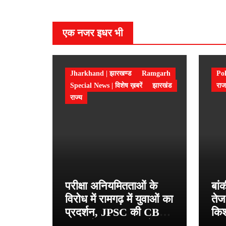
एक नजर इधर भी
Jharkhand | झारखण्ड
Ramgarh
Pol
Special News | विशेष ख़बरें
झारखंड
राज
राज्य
परीक्षा अनियमितताओं के
बां
विरोध में रामगढ़ में युवाओं का
तेज
प्रदर्शन, JPSC की CBI
किश
जांच और शिक्षा मंत्री के
प्र