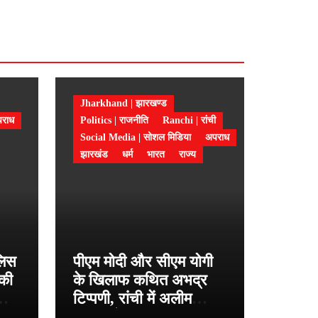
Jharkhand | झारखण्ड
राध
Politics | राजनीति
Ranchi | रांची
Social Media | सोशल मिडिया
अपराध
झारखंड
धर्म
भारत
राज्य
ुलिस
पीएम मोदी और सीएम योगी
 की
के खिलाफ कथित अभद्र
टिप्पणी, रांची में अलीम
ासा
अंसारी के खिलाफ