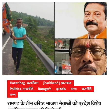
Hazaribag | हजारीबाग
Jharkhand | झारखण्ड
Politics | राजनीति
Ramgarh
झारखंड
भारत
राजनीति
राज्य
रामगढ़ के तीन वरिष्ठ भाजपा नेताओं को प्रदेश विशेष