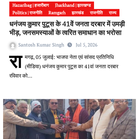
Hazaribag | हजारीबाग
Jharkhand | झारखण्ड
Politics | राजनीति
Ramgarh
झारखंड
राजनीति
राज्य
धनंजय कुमार पुटूस के 41वें जनता दरबार में उमड़ी
भीड़, जनसमस्याओं के त्वरित समाधान का भरोसा
Santosh Kumar Singh
Jul 5, 2026
रा
मगढ़, 05 जुलाई: भाजपा नेता एवं सांसद प्रतिनिधि
(मीडिया) धनंजय कुमार पुटूस का 41वां जनता दरबार
रविवार को…