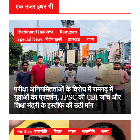
एक नजर इधर भी
Jharkhand | झारखण्ड
Ramgarh
Special News | विशेष ख़बरें
झारखंड
राज्य
परीक्षा अनियमितताओं के विरोध में रामगढ़ में
युवाओं का प्रदर्शन, JPSC की CBI जांच और
शिक्षा मंत्री के इस्तीफे की उठी मांग
Politics | राजनीति
बिहार
भारत
राजनीति
राज्य