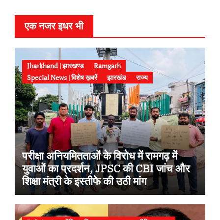
r
एक नजर इधर भी
Jharkhand | झारखण्ड
Ramgarh
Special News | विशेष ख़बरें
झारखंड
राज्य
परीक्षा अनियमितताओं के विरोध में रामगढ़ में
युवाओं का प्रदर्शन, JPSC की CBI जांच और
शिक्षा मंत्री के इस्तीफे की उठी मांग