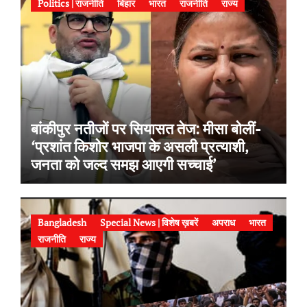
Politics | राजनीति
बिहार
भारत
राजनीति
राज्य
बांकीपुर नतीजों पर सियासत तेज: मीसा बोलीं-
‘प्रशांत किशोर भाजपा के असली प्रत्याशी,
जनता को जल्द समझ आएगी सच्चाई’
Bangladesh
Special News | विशेष ख़बरें
अपराध
भारत
राजनीति
राज्य