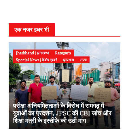
e
r
एक नजर इधर भी
Jharkhand | झारखण्ड
Ramgarh
Special News | विशेष ख़बरें
झारखंड
राज्य
परीक्षा अनियमितताओं के विरोध में रामगढ़ में
युवाओं का प्रदर्शन, JPSC की CBI जांच और
शिक्षा मंत्री के इस्तीफे की उठी मांग