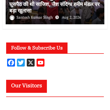
घुसपैठ की थी साजिश, जैश संदिग्ध हमीम मंडल पर
बड़ा खुलासा
Santosh Kumar Singh
Aug 2, 2026
Follow & Subscribe Us
F
T
X
Y
ac
w
o
e
it
u
b
te
T
Our Visitors
o
r
u
o
b
k
e