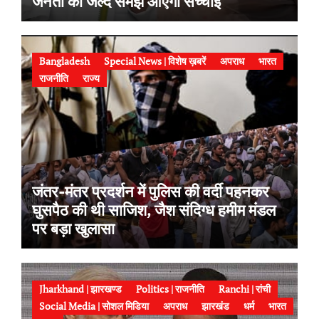
जनता को जल्द समझ आएगी सच्चाई’
Bangladesh
Special News | विशेष ख़बरें
अपराध
भारत
राजनीति
राज्य
जंतर-मंतर प्रदर्शन में पुलिस की वर्दी पहनकर
घुसपैठ की थी साजिश, जैश संदिग्ध हमीम मंडल
पर बड़ा खुलासा
Jharkhand | झारखण्ड
Politics | राजनीति
Ranchi | रांची
Social Media | सोशल मिडिया
अपराध
झारखंड
धर्म
भारत