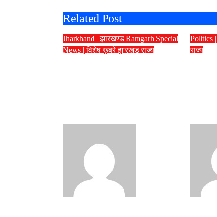
Related Post
Jharkhand | झारखण्ड
Ramgarh
Special
Politics 
News | विशेष ख़बरें
झारखंड
राज्य
राज्य
परीक्षा अनियमितताओं के
बांकीप
विरोध में रामगढ़ में युवाओं का
तेज: म
प्रदर्शन, JPSC की CBI
किशोर
जांच और शिक्षा मंत्री के
प्रत्य
इस्तीफे की उठी मांग
समझ आ
Santosh
Kumar Singh
Aug 4, 2026
Kumar 