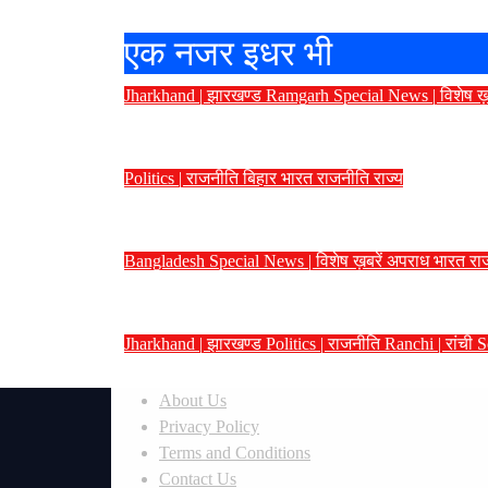
एक नजर इधर भी
Jharkhand | झारखण्ड
Ramgarh
Special News | विशेष ख़
परीक्षा अनियमितताओं के विरोध में रामगढ़
Politics | राजनीति
बिहार
भारत
राजनीति
राज्य
बांकीपुर नतीजों पर सियासत तेज: मीसा 
Bangladesh
Special News | विशेष ख़बरें
अपराध
भारत
रा
जंतर-मंतर प्रदर्शन में पुलिस की वर्दी
Jharkhand | झारखण्ड
Politics | राजनीति
Ranchi | रांची
S
पीएम मोदी और सीएम योगी के खिलाफ कथि
About Us
Privacy Policy
Terms and Conditions
Contact Us