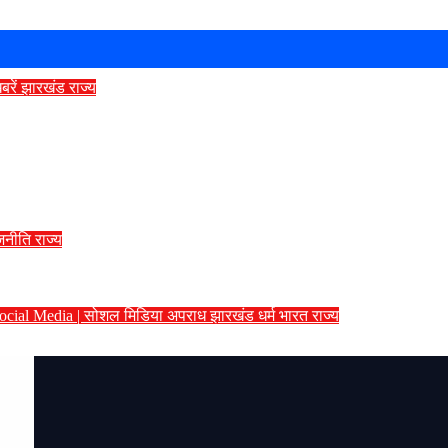
बरें
झारखंड
राज्य
 में युवाओं का प्रदर्शन, JPSC की CBI जांच और शिक्षा मं
बोलीं- ‘प्रशांत किशोर भाजपा के असली प्रत्याशी, जन
जनीति
राज्य
 पहनकर घुसपैठ की थी साजिश, जैश संदिग्ध हमीम मंडल पर
ocial Media | सोशल मिडिया
अपराध
झारखंड
धर्म
भारत
राज्य
त अभद्र टिप्पणी, रांची में अलीम अंसारी के खिलाफ ए