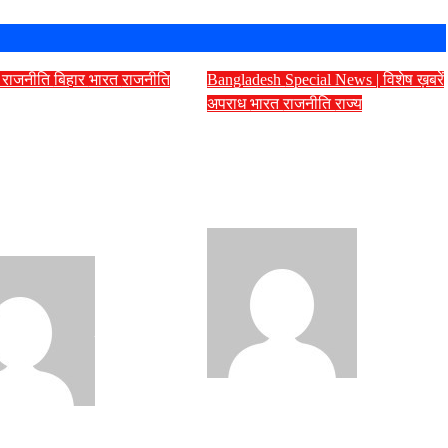
| राजनीति
बिहार
भारत
राजनीति
Bangladesh
Special News | विशेष ख़बरें
अपराध
भारत
राजनीति
राज्य
ुर नतीजों पर सियासत
जंतर-मंतर प्रदर्शन में पुलिस
ीसा बोलीं- ‘प्रशांत
की वर्दी पहनकर घुसपैठ की
 भाजपा के असली
थी साजिश, जैश संदिग्ध हमीम
ाशी, जनता को जल्द
मंडल पर बड़ा खुलासा
एगी सच्चाई’
Santosh
Santosh
Kumar Singh
Aug 2, 2026
Singh
Aug 4, 2026