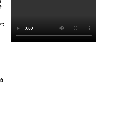
ल
ी
बार
टी