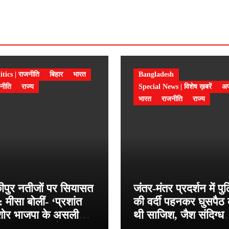
itics | राजनीति
बिहार
भारत
Bangladesh
नीति
राज्य
Special News | विशेष ख़बरें
अप
भारत
राजनीति
राज्य
कीपुर नतीजों पर सियासत
जंतर-मंतर प्रदर्शन में प
: मीसा बोलीं- ‘प्रशांत
की वर्दी पहनकर घुसपैठ
ोर भाजपा के असली
थी साजिश, जैश संदिग्ध
त्याशी, जनता को जल्द
हमीम मंडल पर बड़ा खुल