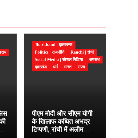
Jharkhand | झारखण्ड
राध
Politics | राजनीति
Ranchi | रांची
Social Media | सोशल मिडिया
अपराध
झारखंड
धर्म
भारत
राज्य
ुलिस
पीएम मोदी और सीएम योगी
 की
के खिलाफ कथित अभद्र
टिप्पणी, रांची में अलीम
ासा
अंसारी के खिलाफ