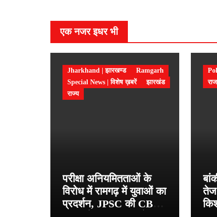
एक नजर इधर भी
Jharkhand | झारखण्ड
Ramgarh
Pol
Special News | विशेष ख़बरें
झारखंड
राज
राज्य
परीक्षा अनियमितताओं के
बां
विरोध में रामगढ़ में युवाओं का
तेज
प्रदर्शन, JPSC की CBI
किश
जांच और शिक्षा मंत्री के
प्र