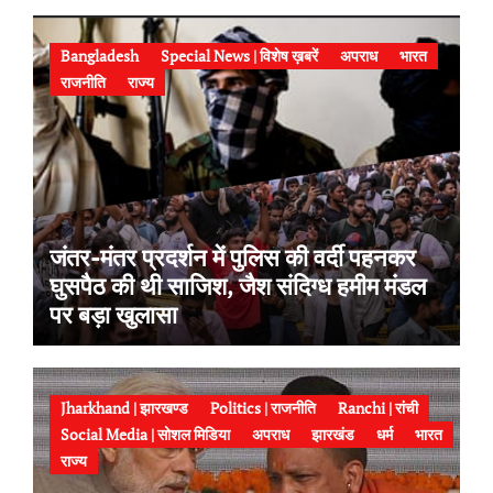
Bangladesh
Special News | विशेष ख़बरें
अपराध
भारत
राजनीति
राज्य
जंतर-मंतर प्रदर्शन में पुलिस की वर्दी पहनकर
घुसपैठ की थी साजिश, जैश संदिग्ध हमीम मंडल
पर बड़ा खुलासा
Jharkhand | झारखण्ड
Politics | राजनीति
Ranchi | रांची
Social Media | सोशल मिडिया
अपराध
झारखंड
धर्म
भारत
राज्य