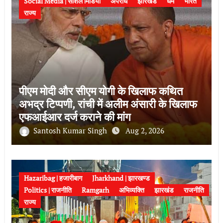
Social Media | सोशल मिडिया
अपराध
झारखंड
धर्म
भारत
राज्य
पीएम मोदी और सीएम योगी के खिलाफ कथित
अभद्र टिप्पणी, रांची में अलीम अंसारी के खिलाफ
एफआईआर दर्ज कराने की मांग
Santosh Kumar Singh
Aug 2, 2026
Hazaribag | हजारीबाग
Jharkhand | झारखण्ड
Politics | राजनीति
Ramgarh
अभिव्यक्ति
झारखंड
राजनीति
राज्य