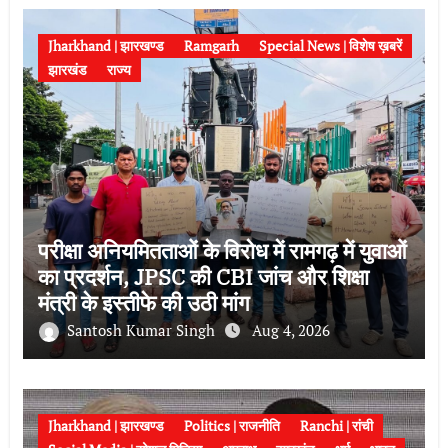
Jharkhand | झारखण्ड
Ramgarh
Special News | विशेष ख़बरें
झारखंड
राज्य
परीक्षा अनियमितताओं के विरोध में रामगढ़ में युवाओं
का प्रदर्शन, JPSC की CBI जांच और शिक्षा
मंत्री के इस्तीफे की उठी मांग
Santosh Kumar Singh
Aug 4, 2026
Jharkhand | झारखण्ड
Politics | राजनीति
Ranchi | रांची