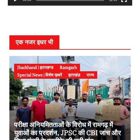
a
y
e
r
एक नजर इधर भी
Jharkhand | झारखण्ड
Ramgarh
Special News | विशेष ख़बरें
झारखंड
राज्य
परीक्षा अनियमितताओं के विरोध में रामगढ़ में
युवाओं का प्रदर्शन, JPSC की CBI जांच और