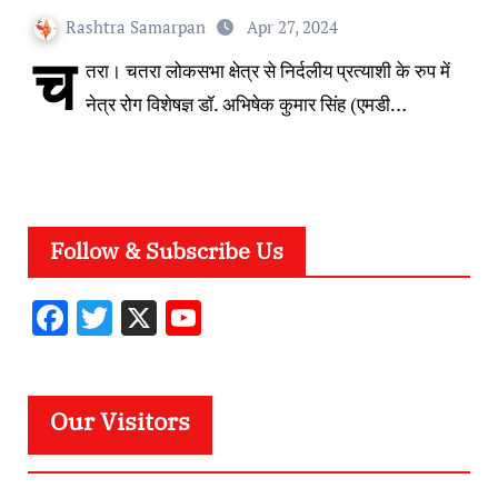
करने वाला है
Rashtra Samarpan
Apr 27, 2024
च
तरा। चतरा लोकसभा क्षेत्र से निर्दलीय प्रत्याशी के रुप में
नेत्र रोग विशेषज्ञ डॉ. अभिषेक कुमार सिंह (एमडी…
Follow & Subscribe Us
F
T
X
Y
ac
w
o
e
it
u
b
te
T
Our Visitors
o
r
u
o
b