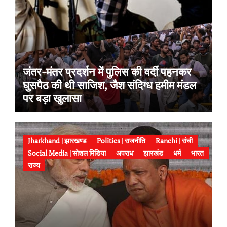
जंतर-मंतर प्रदर्शन में पुलिस की वर्दी पहनकर
घुसपैठ की थी साजिश, जैश संदिग्ध हमीम मंडल
पर बड़ा खुलासा
Jharkhand | झारखण्ड
Politics | राजनीति
Ranchi | रांची
Social Media | सोशल मिडिया
अपराध
झारखंड
धर्म
भारत
राज्य