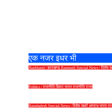
एक नजर इधर भी
Jharkhand | झारखण्ड
Ramgarh
Special News | विशेष ख़
परीक्षा अनियमितताओं के विरोध में रामगढ़
Politics | राजनीति
बिहार
भारत
राजनीति
राज्य
बांकीपुर नतीजों पर सियासत तेज: मीसा 
Bangladesh
Special News | विशेष ख़बरें
अपराध
भारत
रा