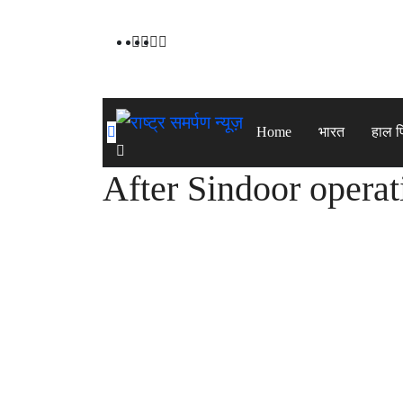
Skip
to
content
Home
भारत
हाल 
After Sindoor operat