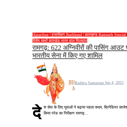
Hazaribag | हजारीबाग
Jharkhand | झारखण्ड
Ramgarh
Special
विशेष ख़बरें
झारखंड
भारत
हाल फिलहाल
रामगढ़: 622 अग्निवीरों की पासिंग आउट 
भारतीय सेना में किए गए शामिल
Rashtra Samarpan
Jun 4, 2025
दे
श सेवा के लिए युवाओं ने बढ़ाया पहला कदम, ब्रिगेडियर साजेश
किया परेड का निरीक्षण रामगढ़…