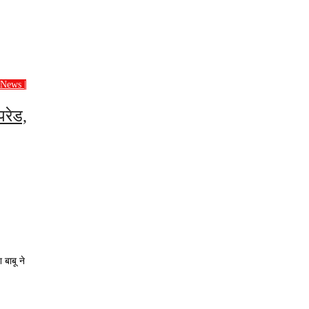
 News |
परेड,
 बाबू ने