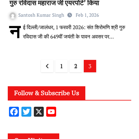
गुरु रविदास महाराज जी एयरपोर्ट’ किया
Santosh Kumar Singh
Feb 1, 2026
न
ई दिल्ली/जालंधर, 1 फरवरी 2026: संत शिरोमणि श्री गुरु
रविदास जी की 649वीं जयंती के पावन अवसर पर…
Posts
1
2
3
pagination
Follow & Subscribe Us
F
T
X
Y
ac
w
o
e
it
u