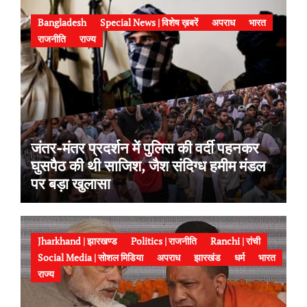
Bangladesh
Special News | विशेष ख़बरें
अपराध
भारत
राजनीति
राज्य
जंतर-मंतर प्रदर्शन में पुलिस की वर्दी पहनकर
घुसपैठ की थी साजिश, जैश संदिग्ध हमीम मंडल
पर बड़ा खुलासा
Jharkhand | झारखण्ड
Politics | राजनीति
Ranchi | रांची
Social Media | सोशल मिडिया
अपराध
झारखंड
धर्म
भारत
राज्य