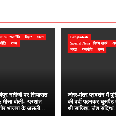
itics | राजनीति
बिहार
भारत
Bangladesh
नीति
राज्य
Special News | विशेष ख़बरें
अप
भारत
राजनीति
राज्य
कीपुर नतीजों पर सियासत
जंतर-मंतर प्रदर्शन में प
: मीसा बोलीं- ‘प्रशांत
की वर्दी पहनकर घुसपैठ
ोर भाजपा के असली
थी साजिश, जैश संदिग्ध
त्याशी, जनता को जल्द
हमीम मंडल पर बड़ा खुल