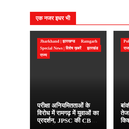
एक नजर इधर भी
Jharkhand | झारखण्ड
Ramgarh
Pol
Special News | विशेष ख़बरें
झारखंड
राज
राज्य
परीक्षा अनियमितताओं के
बां
विरोध में रामगढ़ में युवाओं का
तेज
प्रदर्शन, JPSC की CBI
किश
जांच और शिक्षा मंत्री के
प्र