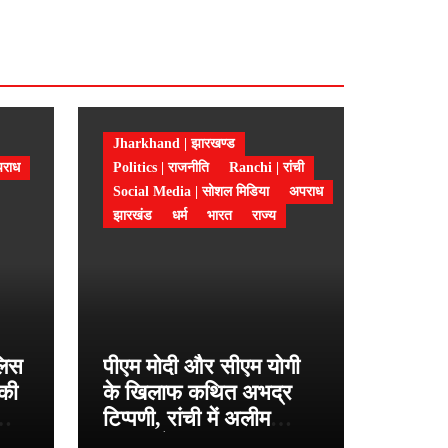
Jharkhand | झारखण्ड
राध
Politics | राजनीति
Ranchi | रांची
Social Media | सोशल मिडिया
अपराध
झारखंड
धर्म
भारत
राज्य
ुलिस
पीएम मोदी और सीएम योगी
 की
के खिलाफ कथित अभद्र
टिप्पणी, रांची में अलीम
ासा
अंसारी के खिलाफ