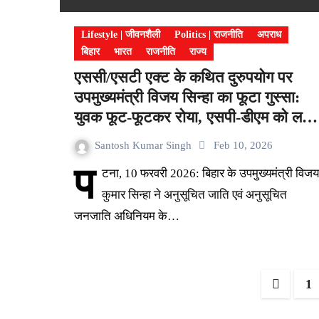
Lifestyle | जीवनशैली
Politics | राजनीति
अपराध
बिहार
भारत
राजनीति
राज्य
एससी/एसटी एक्ट के कथित दुरुपयोग पर
उपमुख्यमंत्री विजय सिन्हा का फूटा गुस्सा:
युवक फूट-फूटकर रोया, एसपी-डीएम को लगा
कड़ी फटकार
Santosh Kumar Singh
Feb 10, 2026
प
टना, 10 फरवरी 2026: बिहार के उपमुख्यमंत्री विजय
कुमार सिन्हा ने अनुसूचित जाति एवं अनुसूचित
जनजाति अधिनियम के…
Posts
1
pagin