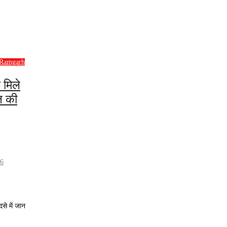
Ramgarh
 मिले
ल की
26
से में जान