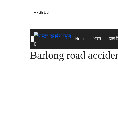
Skip
to
content
Home
भारत
हाल 
Barlong road accide