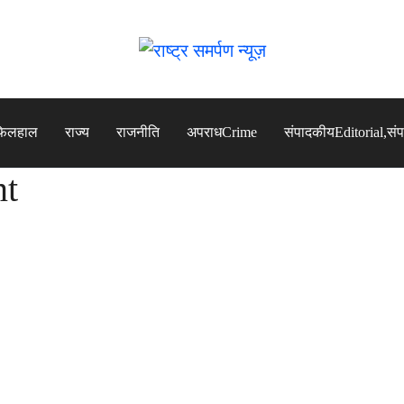
फिलहाल
राज्य
राजनीति
अपराध
Crime
संपादकीय
Editorial,सं
nt