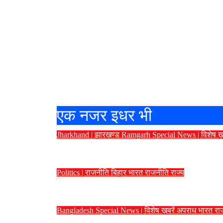
एक नजर इधर भी
Jharkhand | झारखण्ड
Ramgarh
Special News | विशेष ख़
परीक्षा अनियमितताओं के विरोध में रामगढ़
Politics | राजनीति
बिहार
भारत
राजनीति
राज्य
बांकीपुर नतीजों पर सियासत तेज: मीसा 
Bangladesh
Special News | विशेष ख़बरें
अपराध
भारत
रा