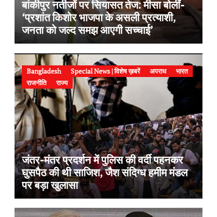
बांकीपुर नतीजों पर सियासत तेज: मीसा बोलीं-
‘प्रशांत किशोर भाजपा के असली प्रत्याशी,
जनता को जल्द समझ आएगी सच्चाई’
Bangladesh
Special News | विशेष ख़बरें
अपराध
भारत
राजनीति
राज्य
जंतर-मंतर प्रदर्शन में पुलिस की वर्दी पहनकर
घुसपैठ की थी साजिश, जैश संदिग्ध हमीम मंडल
पर बड़ा खुलासा